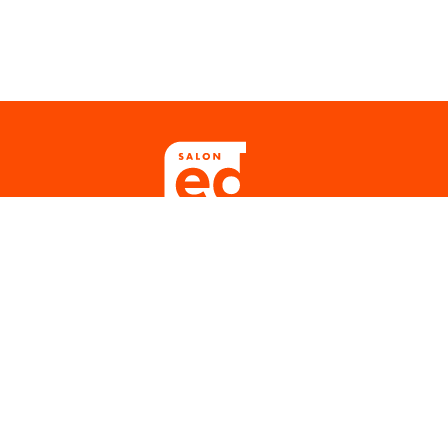
Rejoignez-nous du 7 au 10 octobre
Au WEX (Wallonie Expo S.A)
6900 Marche-en-Famenne
info@salon-educ.be