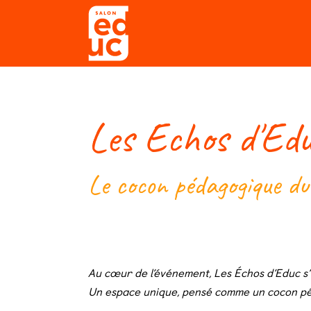
Se rendre au contenu
Qui sommes-nous ?
Expose
Les Echos d'Ed
Le cocon pédagogique du s
Au cœur de l’événement, Les Échos d’Educ s’
Un espace unique, pensé comme un cocon péda