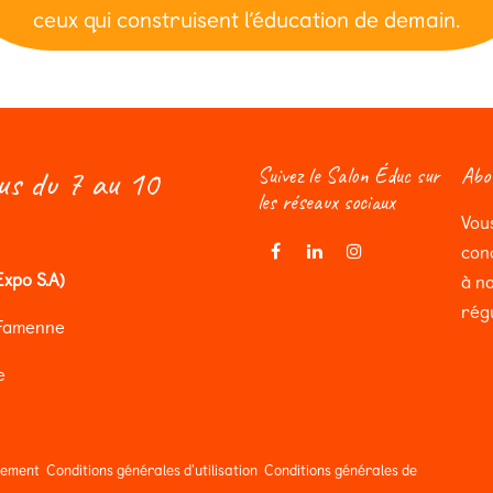
ceux qui construisent l’éducation de demain.
us du 7 au 10
Suivez le Salon Éduc sur
Abon
les réseaux sociaux
Vou
con
xpo S.A)
à n
rég
Famenne
e
tement
Conditions générales d'utilisation
Conditions générales de