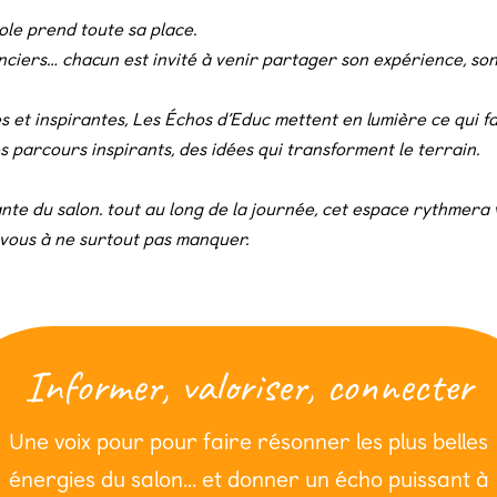
role prend toute sa place.
enciers… chacun est invité à venir partager son expérience, son
 et inspirantes, Les Échos d’Educ mettent en lumière ce qui fa
des parcours inspirants, des idées qui transforment le terrain.
nte du salon. t
out au long de la journée, cet espace rythmera 
z-vous à ne surtout pas manquer
.
Informer, valoriser, connecter
Une voix pour pour faire résonner les plus belles
énergies du salon… et donner un écho puissant à