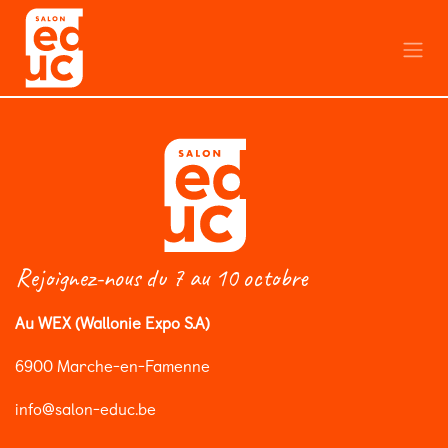
Se rendre au contenu
Rejoignez-nous du 7 au 10 octobre
Au WEX (Wallonie Expo S.A)
6900 Marche-en-Famenne
info@salon-educ.be