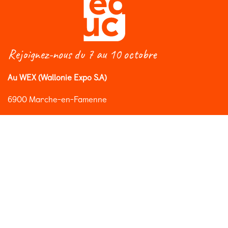
Rejoignez-nous du 7 au 10 octobre
Au WEX (Wallonie Expo S.A)
6900 Marche-en-Famenne
info@salon-educ.be
Suivez le Salon Éduc sur les réseaux sociaux
Abonnez-vous à notre newsletter
Vous aimeriez être informé(e) des nouveautés