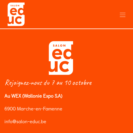
Se rendre au contenu
Rejoignez-nous du 7 au 10 octobre
Au WEX (Wallonie Expo S.A)
6900 Marche-en-Famenne
info@salon-educ.be