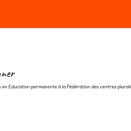
r au Salon en 2026
nner
 en Education permanente à la Fédération des centres pluralis